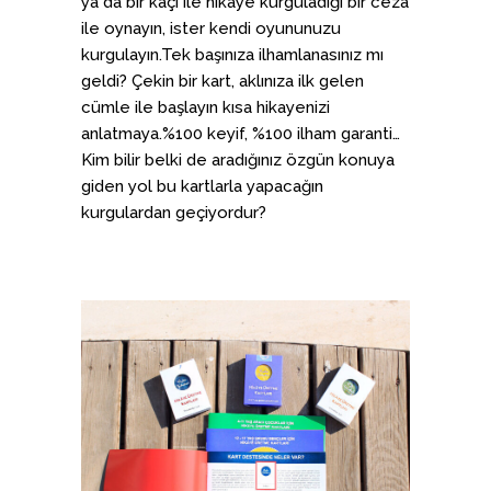
ya da bir kaçı ile hikaye kurguladığı bir ceza
ile oynayın, ister kendi oyununuzu
kurgulayın.Tek başınıza ilhamlanasınız mı
geldi? Çekin bir kart, aklınıza ilk gelen
cümle ile başlayın kısa hikayenizi
anlatmaya.%100 keyif, %100 ilham garanti…
Kim bilir belki de aradığınız özgün konuya
giden yol bu kartlarla yapacağın
kurgulardan geçiyordur?