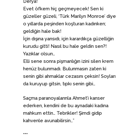
Derya!
Evet öfkem hiç geçmeyecek! Sen ki
güzeller güzeli, ‘Türk Marilyn Monroe’ diye
o yıllarda peşinden koşturan kadınken;
geldiğin hale bak!
İçin dışına yansıdı, için karardıkça güzelliğin
kurudu gitti! Nasıl bu hale geldin sen?!
Yazıklar olsun…
Elli sene sonra pişmanlığın izini silen krem
henüz bulunmadı. Bulunmasın zaten ki
senin gibi ahmaklar cezasını çeksin! Soyları
da kuruyup gitsin, tıpkı senin gibi…
Saçma paranoyalarınla Ahmet’i kanser
ederken, kendini de bu aynadaki kadına
mahkum ettin… Tebrikler! Şimdi gidip
kahvenle avunabilirsin…”
***