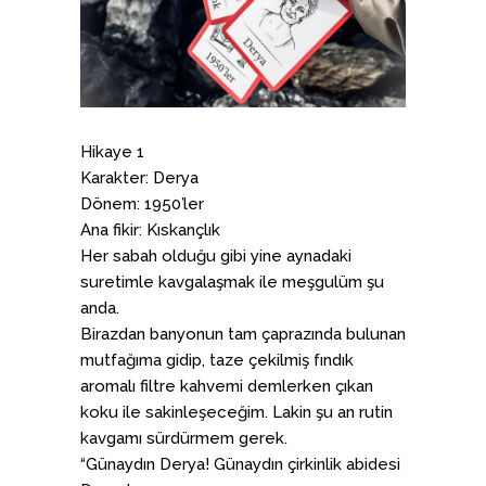
Hikaye 1
Karakter: Derya
Dönem: 1950’ler
Ana fikir: Kıskançlık
Her sabah olduğu gibi yine aynadaki
suretimle kavgalaşmak ile meşgulüm şu
anda.
Birazdan banyonun tam çaprazında bulunan
mutfağıma gidip, taze çekilmiş fındık
aromalı filtre kahvemi demlerken çıkan
koku ile sakinleşeceğim. Lakin şu an rutin
kavgamı sürdürmem gerek.
“Günaydın Derya! Günaydın çirkinlik abidesi