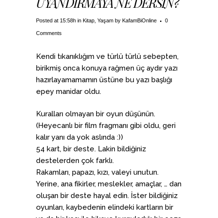
UYANDIRMAYA NE DERSİN?
Posted at 15:58h
in
Kitap
,
Yaşam
by
KafamBiOnline
0
Comments
Kendi tıkanıklığım ve türlü türlü sebepten,
birikmiş onca konuya rağmen üç aydır yazı
hazırlayamamamın üstüne bu yazı başlığı
epey manidar oldu.
Kuralları olmayan bir oyun düşünün.
(Heyecanlı bir film fragmanı gibi oldu, geri
kalır yanı da yok aslında :))
54 kart, bir deste. Lakin bildiğiniz
destelerden çok farklı.
Rakamları, papazı, kızı, valeyi unutun.
Yerine, ana fikirler, meslekler, amaçlar, … dan
oluşan bir deste hayal edin. İster bildiğiniz
oyunları, kaybedenin elindeki kartların bir